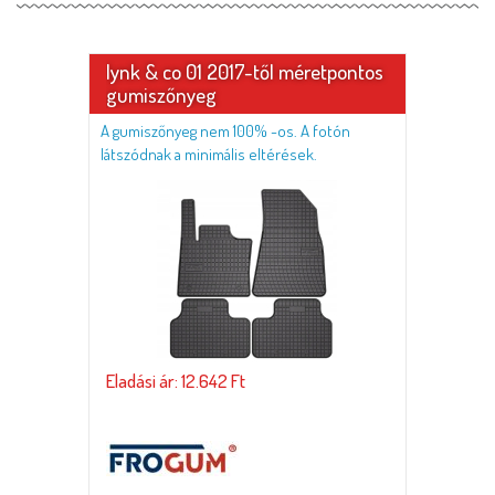
lynk & co 01 2017-től méretpontos
gumiszőnyeg
A gumiszőnyeg nem 100% -os. A fotón
látszódnak a minimális eltérések.
Eladási ár: 12.642 Ft