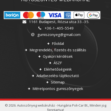
1161 Budapest, Rózsa utca 33.-35.
+36-1-405-5549
gumiszonyeg@gmail.com
Főoldal
Megrendelés, fizetés és szállítás
Gyakori kérdések
ÁSZF
Elérhetőségeink
Adatkezelési tájékoztató
Sitemap
Méretpontos gumiszőnyegek
© 2026. Autoszőnyeg webáruház - Hungária Poli-Car Bt., Minden jog
fenntartva!