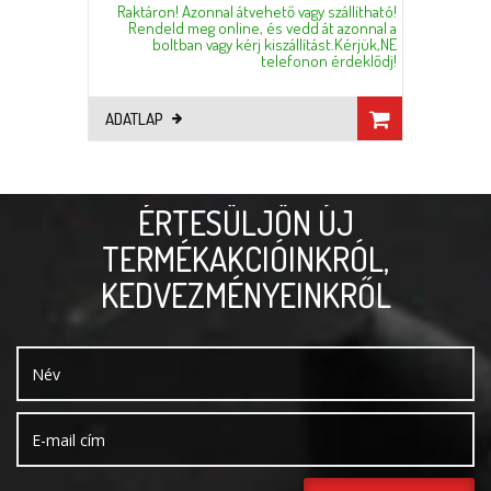
Raktáron! Azonnal átvehető vagy szállítható!
Rendeld meg online, és vedd át azonnal a
boltban vagy kérj kiszállítást.Kérjük,NE
telefonon érdeklődj!
ADATLAP
ÉRTESÜLJÖN ÚJ
TERMÉKAKCIÓINKRÓL,
KEDVEZMÉNYEINKRŐL