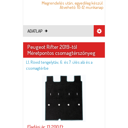
Megrendelés után, egyedileg készül.
Átvehető: 10-12 munkanap
ADATLAP
Peugeot Rifter 2019-től
Méretpontos csomagtérszőnyeg
L1, Rövid tengelytáv, 6. és 7. ülés alá és a
csomagtérbe
Eladási ár: 13.200 Ft