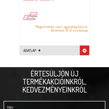
Megrendelés után, egyedileg készül.
Átvehető: 10-12 munkanap
ADATLAP
ÉRTESÜLJÖN ÚJ
TERMÉKAKCIÓINKRÓL,
KEDVEZMÉNYEINKRŐL