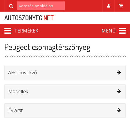
AUTOSZONYEG.
NET
TERMÉKEK
MENÜ
Peugeot csomagtérszőnyeg
ABC növekvő
Modellek
Évjárat