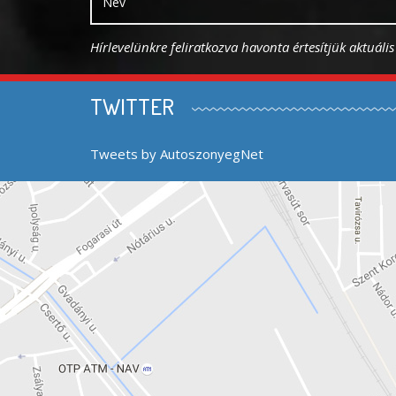
Hírlevelünkre feliratkozva havonta értesítjük aktuáli
TWITTER
Tweets by AutoszonyegNet