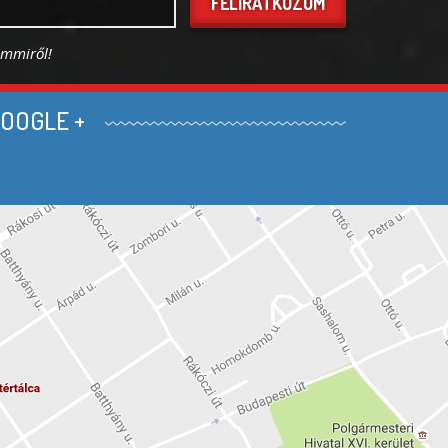
FELIRATKOZOM
emmiről!
OOGLE +