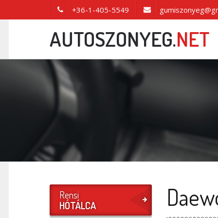
+36-1-405-5549
gumiszonyeg@gm
AUTOSZONYEG.
NET
Daewo
Rensi
HÓTÁLCA