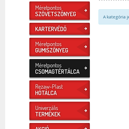
Méretpontos
SZÖVETSZŐNYEG
A kategória 
KARTERVÉDŐ
Méretpontos
GUMISZŐNYEG
Méretpontos
CSOMAGTÉRTÁLCA
Rezaw-Plast
HÓTÁLCA
Univerzális
TERMÉKEK
AKCIÓ