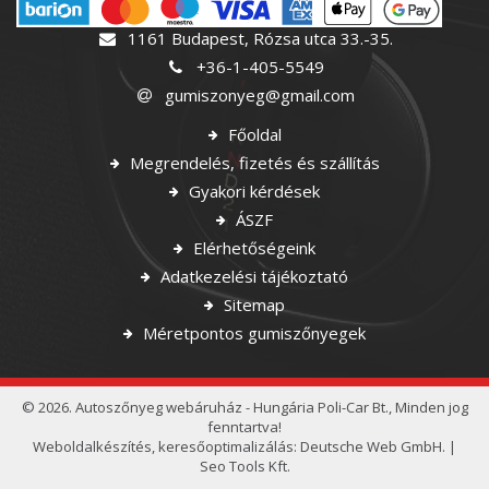
1161 Budapest, Rózsa utca 33.-35.
+36-1-405-5549
gumiszonyeg@gmail.com
Főoldal
Megrendelés, fizetés és szállítás
Gyakori kérdések
ÁSZF
Elérhetőségeink
Adatkezelési tájékoztató
Sitemap
Méretpontos gumiszőnyegek
© 2026. Autoszőnyeg webáruház - Hungária Poli-Car Bt., Minden jog
fenntartva!
Weboldalkészítés
,
keresőoptimalizálás
:
Deutsche Web GmbH.
|
Seo Tools Kft.