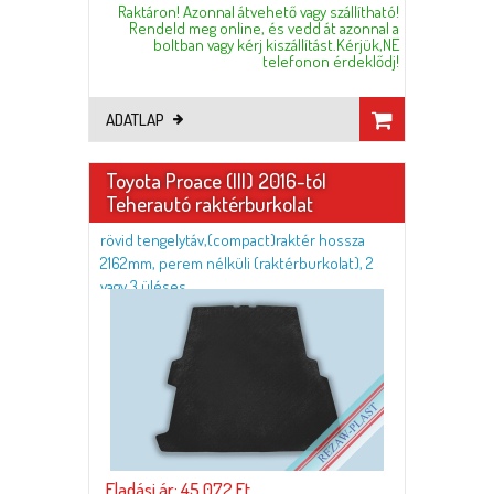
Raktáron! Azonnal átvehető vagy szállítható!
Rendeld meg online, és vedd át azonnal a
boltban vagy kérj kiszállítást.Kérjük,NE
telefonon érdeklődj!
ADATLAP
Toyota Proace (III) 2016-tól
Teherautó raktérburkolat
rövid tengelytáv,(compact)raktér hossza
2162mm, perem nélküli (raktérburkolat), 2
vagy 3 üléses
Eladási ár: 45.072 Ft