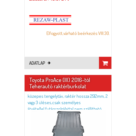
Elfogyott,várható beérkezés:VIII.30.
ADATLAP
Toyota ProAce (III) 2016-tól
Teherautó raktérburkolat
közepes tengelytáv, raktér hossza 2512mm, 2
vagy 3 üléses,csak személyes
átvétellel,futárszolgálattal nem szállítható.