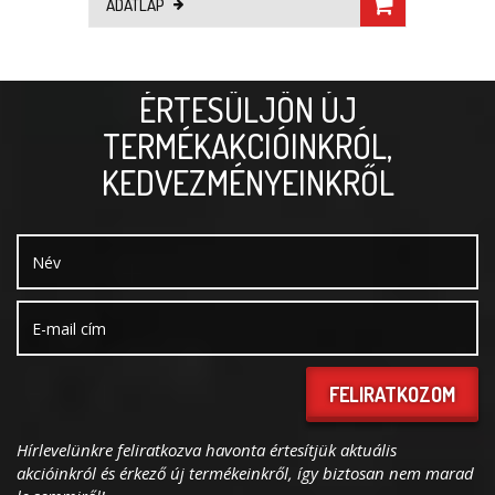
ADATLAP
ÉRTESÜLJÖN ÚJ
TERMÉKAKCIÓINKRÓL,
KEDVEZMÉNYEINKRŐL
FELIRATKOZOM
Hírlevelünkre feliratkozva havonta értesítjük aktuális
akcióinkról és érkező új termékeinkről, így biztosan nem marad