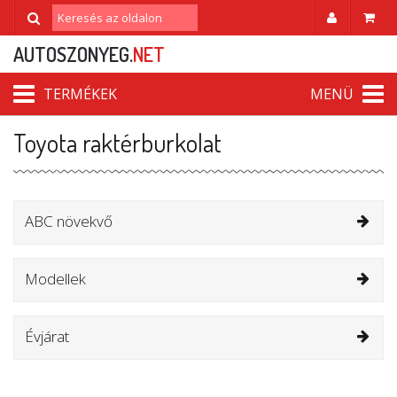
AUTOSZONYEG.
NET
TERMÉKEK
MENÜ
Toyota raktérburkolat
ABC növekvő
Modellek
Évjárat