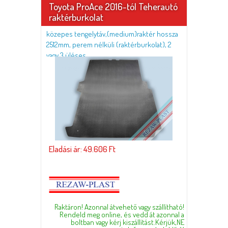
Toyota ProAce 2016-tól Teherautó
raktérburkolat
közepes tengelytáv,(medium)raktér hossza
2512mm, perem nélküli (raktérburkolat), 2
vagy 3 üléses
Eladási ár: 49.606 Ft
Raktáron! Azonnal átvehető vagy szállítható!
Rendeld meg online, és vedd át azonnal a
boltban vagy kérj kiszállítást.Kérjük,NE