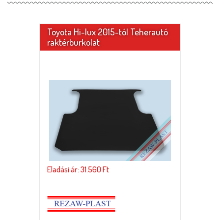
Toyota Hi-lux 2015-tól Teherautó
raktérburkolat
Eladási ár: 31.560 Ft