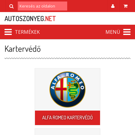
AUTOSZONYEG.
NET
TERMÉKEK
MENÜ
Kartervédő
ALFA ROMEO KARTERVÉDŐ