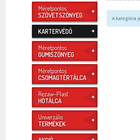
Méretpontos
SZÖVETSZŐNYEG
A kategória 
KARTERVÉDŐ
Méretpontos
GUMISZŐNYEG
Méretpontos
CSOMAGTÉRTÁLCA
Rezaw-Plast
HÓTÁLCA
Univerzális
TERMÉKEK
AKCIÓ