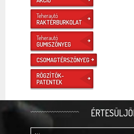
Teherautó
RAKTÉRBURKOLAT
Teherautó
GUMISZŐNYEG
CSOMAGTÉRSZŐNYEG
RÖGZÍTŐK-
PATENTEK
ÉRTESÜLJÖ