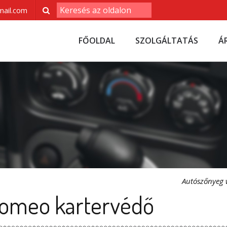
ail.com
FŐOLDAL
SZOLGÁLTATÁS
Á
Autószőnyeg
Romeo kartervédő