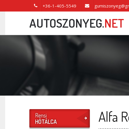
+36-1-405-5549
gumiszonyeg@gm
AUTOSZONYEG.
NET
Alfa 
Rensi
HÓTÁLCA