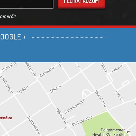
FELIRATKOZOM
emmiről!
OOGLE +