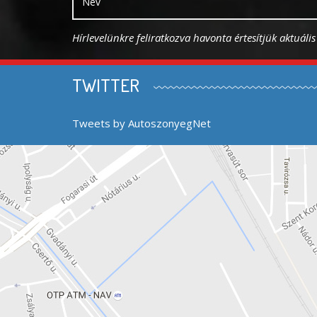
Hírlevelünkre feliratkozva havonta értesítjük aktuáli
TWITTER
Tweets by AutoszonyegNet