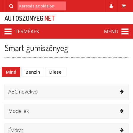
AUTOSZONYEG.
NET
TERMÉKEK
MENÜ
Smart gumiszőnyeg
Mind
Benzin
Diesel
ABC növekvő
Modellek
Évjárat