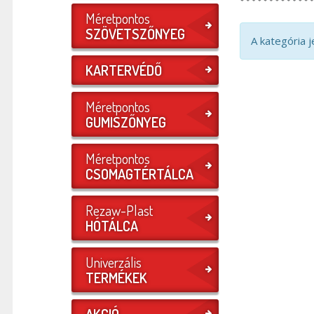
Méretpontos
SZÖVETSZŐNYEG
A kategória 
KARTERVÉDŐ
Méretpontos
GUMISZŐNYEG
Méretpontos
CSOMAGTÉRTÁLCA
Rezaw-Plast
HÓTÁLCA
Univerzális
TERMÉKEK
AKCIÓ