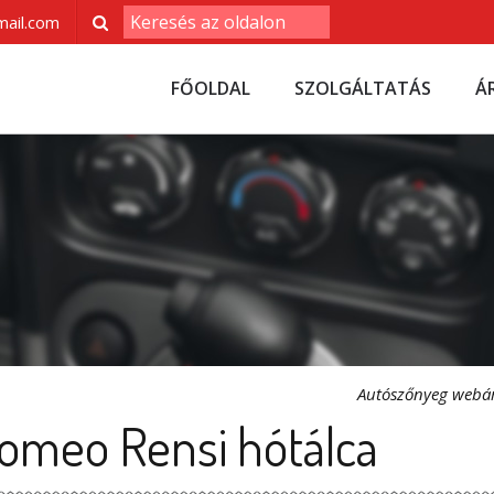
ail.com
FŐOLDAL
SZOLGÁLTATÁS
Á
Autószőnyeg webá
Romeo Rensi hótálca