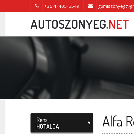
+36-1-405-5549
gumiszonyeg@gm
AUTOSZONYEG.
NET
Alfa 
Rensi
HÓTÁLCA