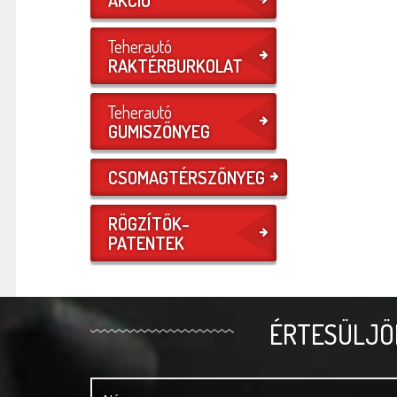
Teherautó
RAKTÉRBURKOLAT
Teherautó
GUMISZŐNYEG
CSOMAGTÉRSZŐNYEG
RÖGZÍTŐK-
PATENTEK
ÉRTESÜLJÖ