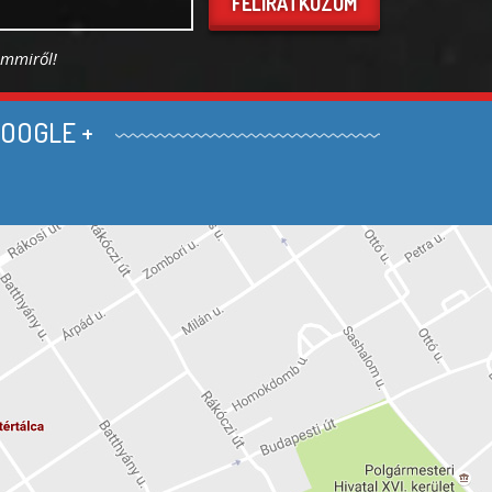
FELIRATKOZOM
emmiről!
OOGLE +