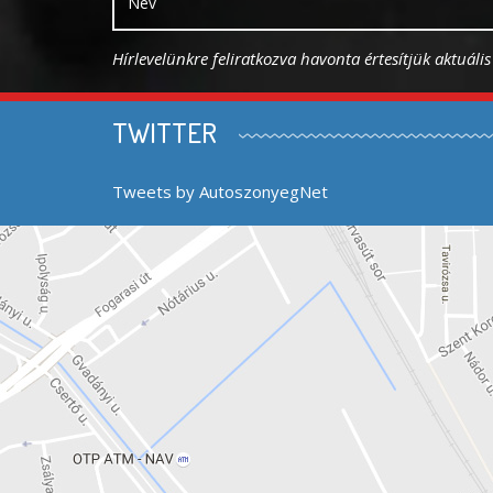
Hírlevelünkre feliratkozva havonta értesítjük aktuáli
TWITTER
Tweets by AutoszonyegNet