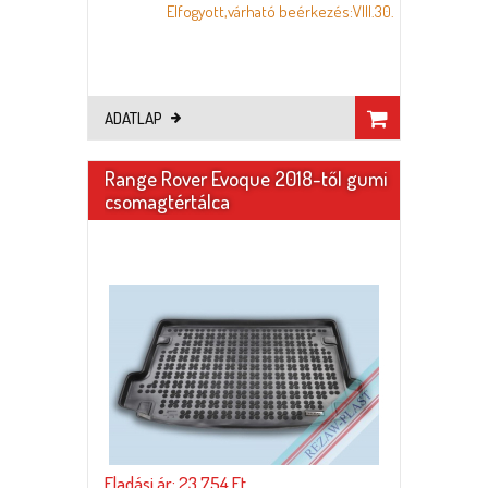
Elfogyott,várható beérkezés:VIII.30.
ADATLAP
Range Rover Evoque 2018-től gumi
csomagtértálca
Eladási ár: 23.754 Ft