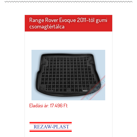
Range Rover Evoque 2011-től gumi
csomagtértálca
Eladási ár: 17.496 Ft