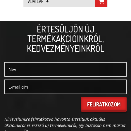
ADATLAP
ÉRTESÜLJÖN ÚJ
TERMÉKAKCIÓINKRÓL,
KEDVEZMÉNYEINKRŐL
FELIRATKOZOM
Hírlevelünkre feliratkozva havonta értesítjük aktuális
akcióinkról és érkező új termékeinkről, így biztosan nem marad