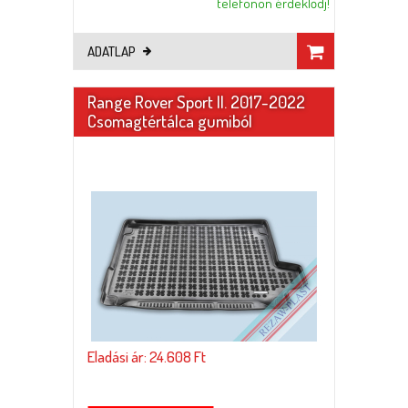
telefonon érdeklődj!
ADATLAP
Range Rover Sport II. 2017-2022
Csomagtértálca gumiból
Eladási ár: 24.608 Ft