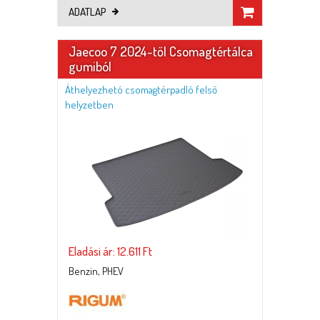
ADATLAP
Jaecoo 7 2024-től Csomagtértálca
gumiból
Áthelyezhetó csomagtérpadló felső
helyzetben
Eladási ár: 12.611 Ft
Benzin, PHEV