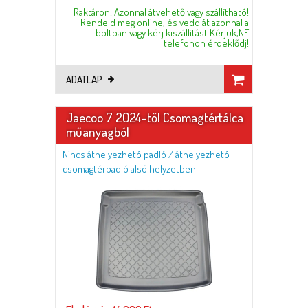
Raktáron! Azonnal átvehető vagy szállítható!
Rendeld meg online, és vedd át azonnal a
boltban vagy kérj kiszállítást.Kérjük,NE
telefonon érdeklődj!
ADATLAP
Jaecoo 7 2024-től Csomagtértálca
műanyagból
Nincs áthelyezhetó padló / áthelyezhetó
csomagtérpadló alsó helyzetben