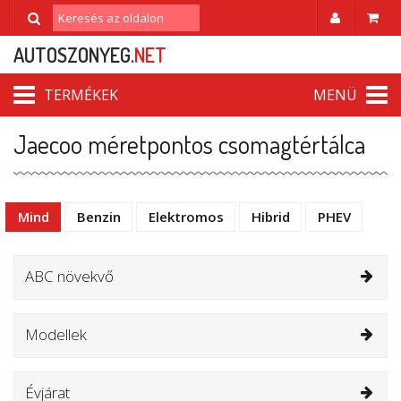
AUTOSZONYEG.
NET
TERMÉKEK
MENÜ
Jaecoo méretpontos csomagtértálca
Mind
Benzin
Elektromos
Hibrid
PHEV
ABC növekvő
Modellek
Évjárat