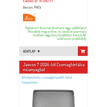
Eladási ár: 14.082 Ft
Benzin, PHEV
Raktáron! Azonnal átvehető vagy szállítható!
Rendeld meg online, és vedd át azonnal a
boltban vagy kérj kiszállítást.Kérjük,NE
telefonon érdeklődj!
ADATLAP
Jaecoo 7 2024-től Csomagtértálca
műanyagból
áthelyezhetó csomagtérpadló felső
helyzetben