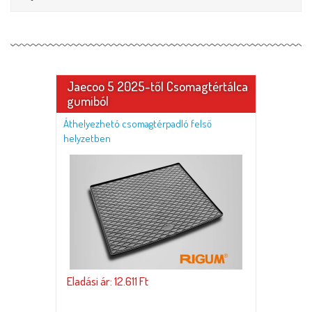
Jaecoo 5 2025-től Csomagtértálca
gumiból
Áthelyezhetó csomagtérpadló felső
helyzetben
Eladási ár: 12.611 Ft