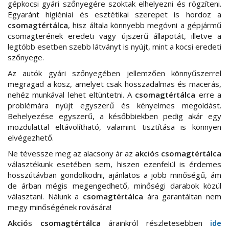
gépkocsi gyári szőnyegére szoktak elhelyezni és rögzíteni.
Egyaránt higiéniai és esztétikai szerepet is hordoz a
csomagtértálca
, hisz általa könnyebb megóvni a gépjármű
csomagterének eredeti vagy újszerű állapotát, illetve a
legtöbb esetben szebb látványt is nyújt, mint a kocsi eredeti
szőnyege.
Az autók gyári szőnyegében jellemzően könnyűszerrel
megragad a kosz, amelyet csak hosszadalmas és macerás,
nehéz munkával lehet eltüntetni. A
csomagtértálca
erre a
problémára nyújt egyszerű és kényelmes megoldást.
Behelyezése egyszerű, a későbbiekben pedig akár egy
mozdulattal eltávolítható, valamint tisztítása is könnyen
elvégezhető.
Ne tévessze meg az alacsony ár az
akció
s
csomagtértálca
választékunk esetében sem, hiszen ezenfelül is érdemes
hosszútávban gondolkodni, ajánlatos a jobb minőségű, ám
de árban mégis megengedhető, minőségi darabok közül
választani. Nálunk a
csomagtértálca
ára garantáltan nem
megy minőségének rovására!
Akció
s
csomagtértálca
árainkról részletesebben
ide