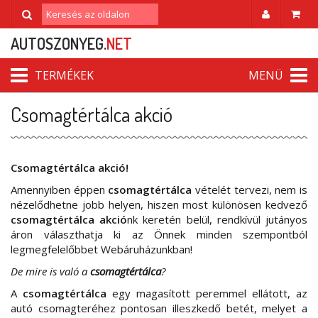
AUTOSZONYEG.
NET
TERMÉKEK
MENÜ
Csomagtértálca akció
Csomagtértálca akció!
Amennyiben éppen
csomagtértálca
vételét tervezi, nem is
nézelődhetne jobb helyen, hiszen most különösen kedvező
csomagtértálca akció
nk keretén belül, rendkívül jutányos
áron választhatja ki az Önnek minden szempontból
legmegfelelőbbet Webáruházunkban!
De mire is való a
csomagtértálca
?
A
csomagtértálca
egy magasított peremmel ellátott, az
autó csomagteréhez pontosan illeszkedő betét, melyet a