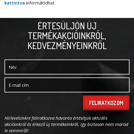
kattintva
informálódhat.
ÉRTESÜLJÖN ÚJ
TERMÉKAKCIÓINKRÓL,
KEDVEZMÉNYEINKRŐL
FELIRATKOZOM
Hírlevelünkre feliratkozva havonta értesítjük aktuális
akcióinkról és érkező új termékeinkről, így biztosan nem marad
le semmiről!