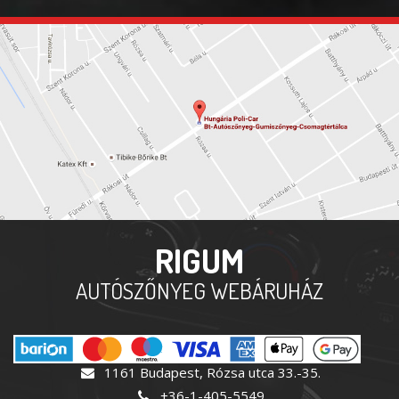
RIGUM
AUTÓSZŐNYEG WEBÁRUHÁZ
1161 Budapest, Rózsa utca 33.-35.
+36-1-405-5549